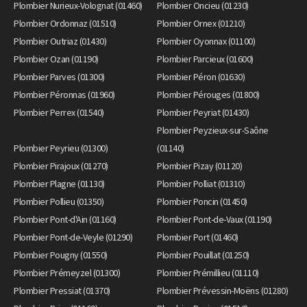
Plombier Nurieux-Volognat (01460)
Plombier Oncieu (01230)
Plombier Ordonnaz (01510)
Plombier Ornex (01210)
Plombier Outriaz (01430)
Plombier Oyonnax (01100)
Plombier Ozan (01190)
Plombier Parcieux (01600)
Plombier Parves (01300)
Plombier Péron (01630)
Plombier Péronnas (01960)
Plombier Pérouges (01800)
Plombier Perrex (01540)
Plombier Peyriat (01430)
Plombier Peyzieux-sur-Saône
Plombier Peyrieu (01300)
(01140)
Plombier Pirajoux (01270)
Plombier Pizay (01120)
Plombier Plagne (01130)
Plombier Polliat (01310)
Plombier Pollieu (01350)
Plombier Poncin (01450)
Plombier Pont-d'Ain (01160)
Plombier Pont-de-Vaux (01190)
Plombier Pont-de-Veyle (01290)
Plombier Port (01460)
Plombier Pougny (01550)
Plombier Pouillat (01250)
Plombier Prémeyzel (01300)
Plombier Prémillieu (01110)
Plombier Pressiat (01370)
Plombier Prévessin-Moëns (01280)