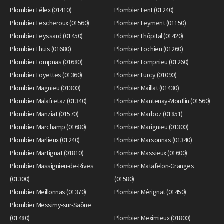
Plombier Lélex (01410)
Plombier Lent (01240)
Plombier Lescheroux (01560)
Plombier Leyment (01150)
Plombier Leyssard (01450)
Plombier Lhôpital (01420)
Plombier Lhuis (01680)
Plombier Lochieu (01260)
Plombier Lompnas (01680)
Plombier Lompnieu (01260)
Plombier Loyettes (01360)
Plombier Lurcy (01090)
Plombier Magnieu (01300)
Plombier Maillat (01430)
Plombier Malafretaz (01340)
Plombier Mantenay-Montlin (01560)
Plombier Manziat (01570)
Plombier Marboz (01851)
Plombier Marchamp (01680)
Plombier Marignieu (01300)
Plombier Marlieux (01240)
Plombier Marsonnas (01340)
Plombier Martignat (01810)
Plombier Massieux (01600)
Plombier Massignieu-de-Rives
Plombier Matafelon-Granges
(01300)
(01580)
Plombier Meillonnas (01370)
Plombier Mérignat (01450)
Plombier Messimy-sur-Saône
(01480)
Plombier Meximieux (01800)