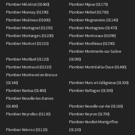
Plombier Mézériat (01660)
Plombier Mijoux (01170)
Plombier Mionnay (01390)
Plombier Miribel (01700)
Plombier Misérieux (01600)
Plombier Mogneneins (01140)
Plombier Montagnat (01250)
Plombier Montagnieu (01470)
Plombier Montanges (01200)
Plombier Montceaux (01090)
Plombier Montcet (01310)
Plombier Monthieux (01390)
Plombier Montmerle-sur-Saône
Plombier Montluel (01120)
(01090)
Plombier Montracol (01310)
Plombier Montréal-la-Cluse (01460)
Plombier Montrevel-en-Bresse
(01340)
Plombier Murs-et-Gélignieux (01300)
Plombier Nantua (01460)
Plombier Nattages (01300)
Plombier Neuville-les-Dames
(01400)
Plombier Neuville-sur-Ain (01160)
Plombier Neyrolles (01130)
Plombier Neyron (01700)
Plombier Nivollet-Montgriffon
Plombier Niévroz (01120)
(01230)