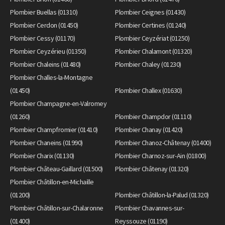
Plombier Buellas (01310)
Plombier Ceignes (01430)
Plombier Cerdon (01450)
Plombier Certines (01240)
Plombier Cessy (01170)
Plombier Ceyzériat (01250)
Plombier Ceyzérieu (01350)
Plombier Chalamont (01320)
Plombier Chaleins (01480)
Plombier Chaley (01230)
Plombier Challes-la-Montagne
(01450)
Plombier Challex (01630)
Plombier Champagne-en-Valromey
(01260)
Plombier Champdor (01110)
Plombier Champfromier (01410)
Plombier Chanay (01420)
Plombier Chaneins (01990)
Plombier Chanoz-Châtenay (01400)
Plombier Charix (01130)
Plombier Charnoz-sur-Ain (01800)
Plombier Château-Gaillard (01500)
Plombier Châtenay (01320)
Plombier Châtillon-en-Michaille
(01200)
Plombier Châtillon-la-Palud (01320)
Plombier Châtillon-sur-Chalaronne
Plombier Chavannes-sur-
(01400)
Reyssouze (01190)