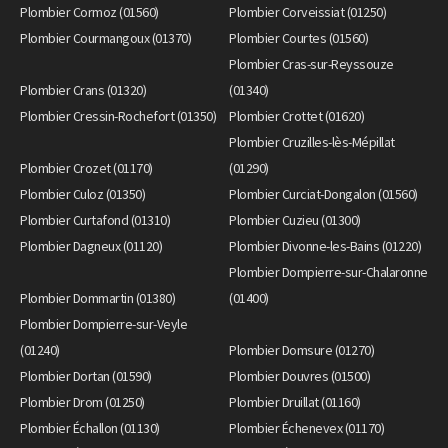
Plombier Cormoz (01560)
Plombier Corveissiat (01250)
Plombier Courmangoux (01370)
Plombier Courtes (01560)
Plombier Cras-sur-Reyssouze
Plombier Crans (01320)
(01340)
Plombier Cressin-Rochefort (01350)
Plombier Crottet (01620)
Plombier Cruzilles-lès-Mépillat
Plombier Crozet (01170)
(01290)
Plombier Culoz (01350)
Plombier Curciat-Dongalon (01560)
Plombier Curtafond (01310)
Plombier Cuzieu (01300)
Plombier Dagneux (01120)
Plombier Divonne-les-Bains (01220)
Plombier Dompierre-sur-Chalaronne
Plombier Dommartin (01380)
(01400)
Plombier Dompierre-sur-Veyle
(01240)
Plombier Domsure (01270)
Plombier Dortan (01590)
Plombier Douvres (01500)
Plombier Drom (01250)
Plombier Druillat (01160)
Plombier Échallon (01130)
Plombier Échenevex (01170)