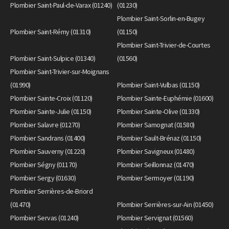
Plombier Saint-Paul-de-Varax (01240)
(01230)
Plombier Saint-Sorlin-en-Bugey
Plombier Saint-Rémy (01310)
(01150)
Plombier Saint-Trivier-de-Courtes
Plombier Saint-Sulpice (01340)
(01560)
Plombier Saint-Trivier-sur-Moignans
(01990)
Plombier Saint-Vulbas (01150)
Plombier Sainte-Croix (01120)
Plombier Sainte-Euphémie (01600)
Plombier Sainte-Julie (01150)
Plombier Sainte-Olive (01330)
Plombier Salavre (01270)
Plombier Samognat (01580)
Plombier Sandrans (01400)
Plombier Sault-Brénaz (01150)
Plombier Sauverny (01220)
Plombier Savigneux (01480)
Plombier Ségny (01170)
Plombier Seillonnaz (01470)
Plombier Sergy (01630)
Plombier Sermoyer (01190)
Plombier Serrières-de-Briord
(01470)
Plombier Serrières-sur-Ain (01450)
Plombier Servas (01240)
Plombier Servignat (01560)