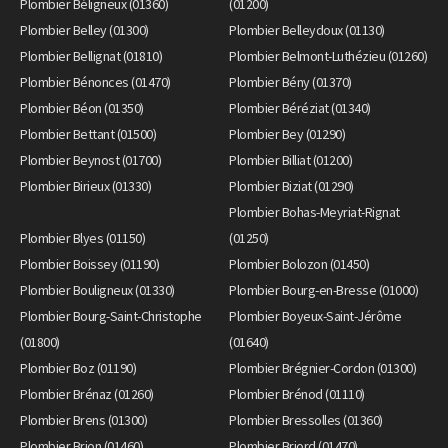
Plombier Béligneux (01360)
(01200)
Plombier Belley (01300)
Plombier Belleydoux (01130)
Plombier Bellignat (01810)
Plombier Belmont-Luthézieu (01260)
Plombier Bénonces (01470)
Plombier Bény (01370)
Plombier Béon (01350)
Plombier Béréziat (01340)
Plombier Bettant (01500)
Plombier Bey (01290)
Plombier Beynost (01700)
Plombier Billiat (01200)
Plombier Birieux (01330)
Plombier Biziat (01290)
Plombier Bohas-Meyriat-Rignat
Plombier Blyes (01150)
(01250)
Plombier Boissey (01190)
Plombier Bolozon (01450)
Plombier Bouligneux (01330)
Plombier Bourg-en-Bresse (01000)
Plombier Bourg-Saint-Christophe
Plombier Boyeux-Saint-Jérôme
(01800)
(01640)
Plombier Boz (01190)
Plombier Brégnier-Cordon (01300)
Plombier Brénaz (01260)
Plombier Brénod (01110)
Plombier Brens (01300)
Plombier Bressolles (01360)
Plombier Brion (01460)
Plombier Briord (01470)