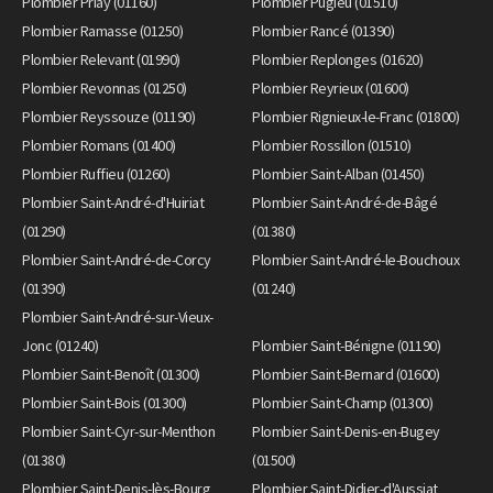
Plombier Priay (01160)
Plombier Pugieu (01510)
Plombier Ramasse (01250)
Plombier Rancé (01390)
Plombier Relevant (01990)
Plombier Replonges (01620)
Plombier Revonnas (01250)
Plombier Reyrieux (01600)
Plombier Reyssouze (01190)
Plombier Rignieux-le-Franc (01800)
Plombier Romans (01400)
Plombier Rossillon (01510)
Plombier Ruffieu (01260)
Plombier Saint-Alban (01450)
Plombier Saint-André-d'Huiriat
Plombier Saint-André-de-Bâgé
(01290)
(01380)
Plombier Saint-André-de-Corcy
Plombier Saint-André-le-Bouchoux
(01390)
(01240)
Plombier Saint-André-sur-Vieux-
Jonc (01240)
Plombier Saint-Bénigne (01190)
Plombier Saint-Benoît (01300)
Plombier Saint-Bernard (01600)
Plombier Saint-Bois (01300)
Plombier Saint-Champ (01300)
Plombier Saint-Cyr-sur-Menthon
Plombier Saint-Denis-en-Bugey
(01380)
(01500)
Plombier Saint-Denis-lès-Bourg
Plombier Saint-Didier-d'Aussiat