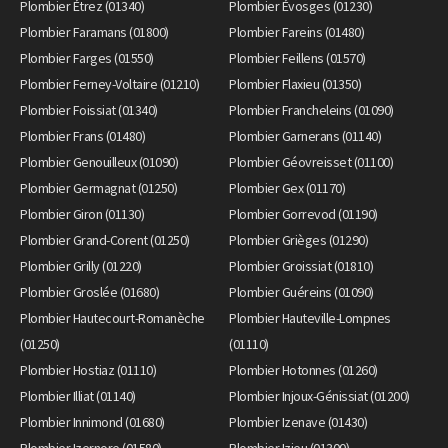
Plombier Étrez (01340)
Plombier Évosges (01230)
Plombier Faramans (01800)
Plombier Fareins (01480)
Plombier Farges (01550)
Plombier Feillens (01570)
Plombier Ferney-Voltaire (01210)
Plombier Flaxieu (01350)
Plombier Foissiat (01340)
Plombier Francheleins (01090)
Plombier Frans (01480)
Plombier Garnerans (01140)
Plombier Genouilleux (01090)
Plombier Géovreisset (01100)
Plombier Germagnat (01250)
Plombier Gex (01170)
Plombier Giron (01130)
Plombier Gorrevod (01190)
Plombier Grand-Corent (01250)
Plombier Grièges (01290)
Plombier Grilly (01220)
Plombier Groissiat (01810)
Plombier Groslée (01680)
Plombier Guéreins (01090)
Plombier Hautecourt-Romanèche
Plombier Hauteville-Lompnes
(01250)
(01110)
Plombier Hostiaz (01110)
Plombier Hotonnes (01260)
Plombier Illiat (01140)
Plombier Injoux-Génissiat (01200)
Plombier Innimond (01680)
Plombier Izenave (01430)
Plombier Izernore (01580)
Plombier Izieu (01300)