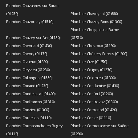
Plombier Chavannes-sur-Suran
(01250)
Plombier Chaveyriat (01660)
Plombier Chavornay (01510)
Plombier Chazey-Bons (01300)
Plombier Cheignieu-la-Balme
Plombier Chazey-sur-Ain (01150)
(01510)
Plombier Chevillard (01430)
Plombier Chevroux (01190)
Plombier Chevry (01170)
Plombier Chézery-Forens (01200)
Plombier Civrieux (01390)
Plombier Cize (01250)
Plombier Cleyzieu (01230)
Plombier Coligny (01270)
Plombier Collonges (01550)
Plombier Colomieu (01300)
Plombier Conand (01230)
Plombier Condamine (01430)
Plombier Condeissiat (01400)
Plombier Confort (01200)
Plombier Confrançon (01310)
Plombier Contrevoz (01300)
Plombier Conzieu (01300)
Plombier Corbonod (01420)
Plombier Corcelles (01110)
Plombier Corlier (01110)
Plombier Cormaranche-en-Bugey
Plombier Cormoranche-sur-Saône
(01110)
(01290)