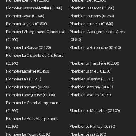
Plombier Jassans-Riottier (01480)
Plombier Jasseron (01250)
Plombier Jayat (01340)
Plombier Journans (01250)
Plombier Joyeux (01800)
Plombier Jujurieux (01640)
Plombier L'Abergement-Clémenciat
Plombier L'Abergement-de-Varey
(01400)
(01640)
Plombier La Boisse (01120)
Plombier La Burbanche (01510)
Plombier La Chapelle-du-Châtelard
(01240)
Plombier La Tranclière (01160)
Plombier Labalme (01450)
Plombier Lagnieu (01150)
Plombier Laiz (01290)
Plombier Lalleyriat (01130)
Plombier Lancrans (01200)
Plombier Lantenay (01430)
Plombier Lapeyrouse (01330)
Plombier Lavours (01350)
Plombier Le Grand-Abergement
(01260)
Plombier Le Montellier (01800)
Plombier Le Petit-Abergement
(01260)
Plombier Le Plantay (01330)
Plombier Le Poizat (01130)
Plombier Léaz (01200)