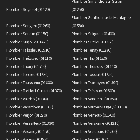
Plombier Simandre-sur-Suran
Plombier Seyssel (01420)
(01250)
Plombier Sonthonnax-la-Montagne
Plombier Songieu (01260)
(01580)
Plombier Souclin (01150)
Plombier Sulignat (01400)
Plombier Surjoux (01420)
Plombier Sutrieu (01260)
Plombier Talissieu (01510)
Plombier Tenay (01230)
Plombier Thézillieu (01110)
Plombier Thil (01120)
Plombier Thoiry (01710)
Plombier Thoissey (01140)
Plombier Torcieu (01230)
Plombier Tossiat (01250)
Plombier Toussieux (01600)
Plombier Tramoyes (01390)
Plombier Treffort-Cuisiat (01370)
Plombier Trévoux (01600)
Plombier Valeins (01140)
Plombier Vandeins (01660)
Plombier Varambon (01160)
Plombier Vaux-en-Bugey (01150)
Plombier Verjon (01270)
Plombier Vernoux (01560)
Plombier Versailleux (01330)
Plombier Versonnex (01210)
Plombier Vesancy (01170)
Plombier Vescours (01560)
Plombier Vésines (01570)
Plombier Vieu (01260)