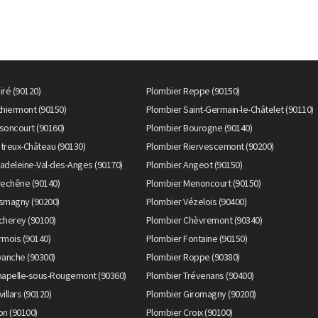
ré (90120)
Plombier Reppe (90150)
thiermont (90150)
Plombier Saint-Germain-le-Châtelet (90110)
soncourt (90160)
Plombier Bourogne (90140)
treux-Château (90130)
Plombier Riervescemont (90200)
adeleine-Val-des-Anges (90170)
Plombier Angeot (90150)
rechêne (90140)
Plombier Menoncourt (90150)
smagny (90200)
Plombier Vézelois (90400)
cherey (90100)
Plombier Chèvremont (90340)
rmois (90140)
Plombier Fontaine (90150)
vanche (90300)
Plombier Roppe (90380)
hapelle-sous-Rougemont (90360)
Plombier Trévenans (90400)
illars (90120)
Plombier Giromagny (90200)
on (90100)
Plombier Croix (90100)