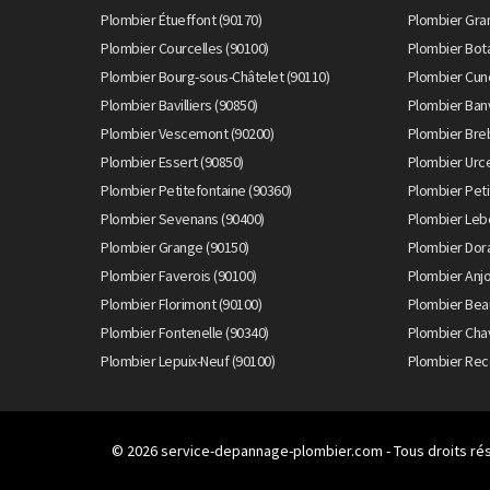
Plombier Étueffont (90170)
Plombier Gran
Plombier Courcelles (90100)
Plombier Bot
Plombier Bourg-sous-Châtelet (90110)
Plombier Cune
Plombier Bavilliers (90850)
Plombier Banv
Plombier Vescemont (90200)
Plombier Bre
Plombier Essert (90850)
Plombier Urc
Plombier Petitefontaine (90360)
Plombier Pet
Plombier Sevenans (90400)
Plombier Lebe
Plombier Grange (90150)
Plombier Dor
Plombier Faverois (90100)
Plombier Anjo
Plombier Florimont (90100)
Plombier Bea
Plombier Fontenelle (90340)
Plombier Cha
Plombier Lepuix-Neuf (90100)
Plombier Rec
© 2026
service-depannage-plombier.com
- Tous droits ré