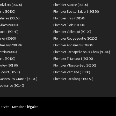
dvillars (90600)
Plombier Suarce (90100)
ans (90400)
Plombier Évette-Salbert (90350)
lières (90150)
Plombier Frais (90150)
illars (90800)
Plombier Éloie (90300)
botte (90140)
Plombier Vellescot (90100)
erey (90800)
Plombier Rougegoutte (90200)
itmagny (90170)
Plombier Andelnans (90400)
tain (90100)
Plombier Lachapelle-sous-Chaux (90300)
ans (90400)
Plombier Thiancourt (90100)
utey (90170)
Plombier Villars-le-Sec (90100)
ucourt (90500)
Plombier Vétrigne (90300)
vannes-les-Grands (90100)
Plombier Lacollonge (90150)
ouvrance (90140)
servés -
Mentions légales