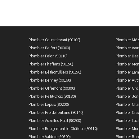
Plombier Courtelevant (90100)
Plombier Mézi
Plombier Belfort (90000)
Plombier Vau
Plombier Felon (90110)
Plombier Bes
Plombier Phaffans (90150)
Plombier Mon
Plombier Béthonvilliers (90150)
Plombier Lam
Plombier Denney (90160)
Plombier Aut
Plombier Offemont (90300)
Plombier Gro
Plombier Petit-Croix (90130)
Plombier Jon
Plombier Lepuix (90200)
Plombier Cha
Plombier Froidefontaine (90140)
Plombier Cra
Plombier Auxelles-Haut (90200)
Plombier Lac
Plombier Rougemont-le-Château (90110)
Plombier Morv
Plombier Valdoie (90300)
Plombier Bor