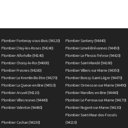
Plombier Fontenay-sous-Bois (94120)
Plombier Santeny (94440)
Plombier L'Haÿ-les-Roses (94240)
Plombier Limeil-Brévannes (94450)
Plombier Alfortville (94140)
Plombier Le Plessis-Trévise (94420)
Plombier Choisy-le-Roi (94600)
Plombier Saint-Mandé (94160)
Plombier Fresnes (94260)
Plombier Villiers-sur-Marne (94350)
Plombier Le Kremlin-Bicêtre (94270)
Plombier Boissy-Saint-Léger (94470)
Plombier La Queue-en-Brie (94510)
Plombier Ormesson-sur-Marne (94490)
Plombier Arcueil (94110)
Plombier Marolles-en-Brie (94440)
Plombier Villecresnes (94440)
Plombier Le Perreux-sur-Marne (94170)
Plombier Valenton (94460)
Plombier Nogent-sur-Marne (94130)
Plombier Saint-Maur-des-Fossés
Plombier Cachan (94230)
(94210)