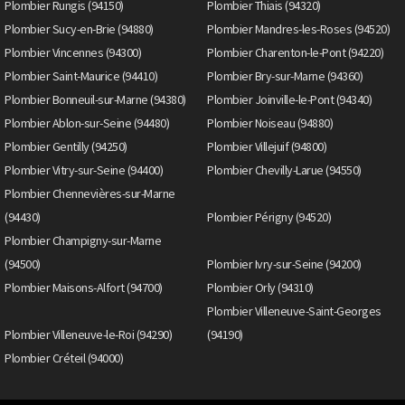
Plombier Rungis (94150)
Plombier Thiais (94320)
Plombier Sucy-en-Brie (94880)
Plombier Mandres-les-Roses (94520)
Plombier Vincennes (94300)
Plombier Charenton-le-Pont (94220)
Plombier Saint-Maurice (94410)
Plombier Bry-sur-Marne (94360)
Plombier Bonneuil-sur-Marne (94380)
Plombier Joinville-le-Pont (94340)
Plombier Ablon-sur-Seine (94480)
Plombier Noiseau (94880)
Plombier Gentilly (94250)
Plombier Villejuif (94800)
Plombier Vitry-sur-Seine (94400)
Plombier Chevilly-Larue (94550)
Plombier Chennevières-sur-Marne
(94430)
Plombier Périgny (94520)
Plombier Champigny-sur-Marne
(94500)
Plombier Ivry-sur-Seine (94200)
Plombier Maisons-Alfort (94700)
Plombier Orly (94310)
Plombier Villeneuve-Saint-Georges
Plombier Villeneuve-le-Roi (94290)
(94190)
Plombier Créteil (94000)