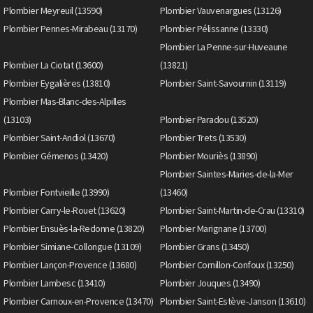
Plombier Meyreuil (13590)
Plombier Vauvenargues (13126)
Plombier Pennes-Mirabeau (13170)
Plombier Pélissanne (13330)
Plombier La Penne-sur-Huveaune
Plombier La Ciotat (13600)
(13821)
Plombier Eygalières (13810)
Plombier Saint-Savournin (13119)
Plombier Mas-Blanc-des-Alpilles
(13103)
Plombier Paradou (13520)
Plombier Saint-Andiol (13670)
Plombier Trets (13530)
Plombier Gémenos (13420)
Plombier Mouriès (13890)
Plombier Saintes-Maries-de-la-Mer
Plombier Fontvieille (13990)
(13460)
Plombier Carry-le-Rouet (13620)
Plombier Saint-Martin-de-Crau (13310)
Plombier Ensuès-la-Redonne (13820)
Plombier Marignane (13700)
Plombier Simiane-Collongue (13109)
Plombier Grans (13450)
Plombier Lançon-Provence (13680)
Plombier Cornillon-Confoux (13250)
Plombier Lambesc (13410)
Plombier Jouques (13490)
Plombier Carnoux-en-Provence (13470)
Plombier Saint-Estève-Janson (13610)