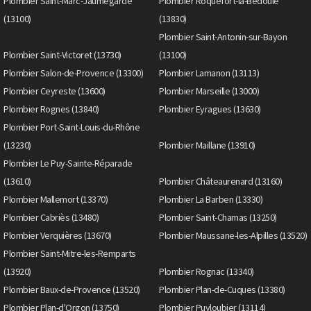
Plombier Saint-Marc-Jaumegarde
Plombier Roquefort-la-Bédoule
(13100)
(13830)
Plombier Saint-Antonin-sur-Bayon
Plombier Saint-Victoret (13730)
(13100)
Plombier Salon-de-Provence (13300)
Plombier Lamanon (13113)
Plombier Ceyreste (13600)
Plombier Marseille (13000)
Plombier Rognes (13840)
Plombier Eyragues (13630)
Plombier Port-Saint-Louis-du-Rhône
(13230)
Plombier Maillane (13910)
Plombier Le Puy-Sainte-Réparade
(13610)
Plombier Châteaurenard (13160)
Plombier Mallemort (13370)
Plombier La Barben (13330)
Plombier Cabriès (13480)
Plombier Saint-Chamas (13250)
Plombier Verquières (13670)
Plombier Maussane-les-Alpilles (13520)
Plombier Saint-Mitre-les-Remparts
(13920)
Plombier Rognac (13340)
Plombier Baux-de-Provence (13520)
Plombier Plan-de-Cuques (13380)
Plombier Plan-d'Orgon (13750)
Plombier Puyloubier (13114)