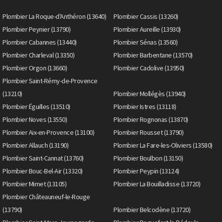
Plombier La Roque-d'Anthéron (13640)
Plombier Cassis (13260)
Plombier Peynier (13790)
Plombier Aureille (13930)
Plombier Cabannes (13440)
Plombier Sénas (13560)
Plombier Charleval (13350)
Plombier Barbentane (13570)
Plombier Orgon (13660)
Plombier Cadolive (13950)
Plombier Saint-Rémy-de-Provence
(13210)
Plombier Mollégès (13940)
Plombier Éguilles (13510)
Plombier Istres (13118)
Plombier Noves (13550)
Plombier Rognonas (13870)
Plombier Aix-en-Provence (13100)
Plombier Rousset (13790)
Plombier Allauch (13190)
Plombier La Fare-les-Oliviers (13580)
Plombier Saint-Cannat (13760)
Plombier Boulbon (13150)
Plombier Bouc-Bel-Air (13320)
Plombier Peypin (13124)
Plombier Mimet (13105)
Plombier La Bouilladisse (13720)
Plombier Châteauneuf-le-Rouge
(13790)
Plombier Belcodène (13720)