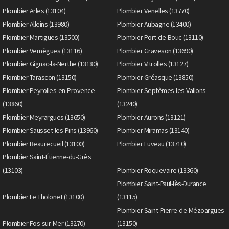
Plombier Arles (13104)
Plombier Venelles (13770)
Plombier Alleins (13980)
Plombier Aubagne (13400)
Plombier Martigues (13500)
Plombier Port-de-Bouc (13110)
Plombier Vernègues (13116)
Plombier Graveson (13690)
Plombier Gignac-la-Nerthe (13180)
Plombier Vitrolles (13127)
Plombier Tarascon (13150)
Plombier Gréasque (13850)
Plombier Peyrolles-en-Provence
Plombier Septèmes-les-Vallons
(13860)
(13240)
Plombier Meyrargues (13650)
Plombier Aurons (13121)
Plombier Sausset-les-Pins (13960)
Plombier Miramas (13140)
Plombier Beaurecueil (13100)
Plombier Fuveau (13710)
Plombier Saint-Étienne-du-Grès
(13103)
Plombier Roquevaire (13360)
Plombier Saint-Paul-lès-Durance
Plombier Le Tholonet (13100)
(13115)
Plombier Saint-Pierre-de-Mézoargues
Plombier Fos-sur-Mer (13270)
(13150)