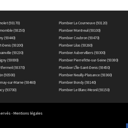
olet (93170)
Plombier La Courneuve (93120)
lemomble (93250)
Plombier Montreuil (93100)
ny (93440)
Plombier Coubron (93470)
t-Denis (93200)
Plombier Lilas (93260)
inville (93230)
Plombier Aubervilliers (93300)
igny (93000)
Plombier Pierrefitte-sur-Seine (93380)
tfermeil (93370)
Plombier L'Île-Saint-Denis (93450)
in (93500)
Plombier Neuilly-Plaisance (93360)
rnay-sur-Marne (93460)
Plombier Bondy (93140)
cy (93700)
Plombier Le Blanc-Mesnil (93150)
servés -
Mentions légales