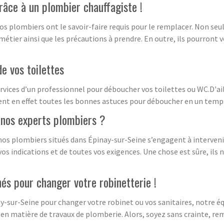
râce à un plombier chauffagiste !
Nos plombiers ont le savoir-faire requis pour le remplacer. Non se
 métier ainsi que les précautions à prendre. En outre, ils pourront
e vos toilettes
services d’un professionnel pour déboucher vos toilettes ou WC.D'ail
ent en effet toutes les bonnes astuces pour déboucher en un temps
à nos experts plombiers ?
os plombiers situés dans Épinay-sur-Seine s’engagent à intervenir 
 vos indications et de toutes vos exigences. Une chose est sûre, ils 
és pour changer votre robinetterie !
y-sur-Seine pour changer votre robinet ou vos sanitaires, notre éq
 en matière de travaux de plomberie. Alors, soyez sans crainte, re