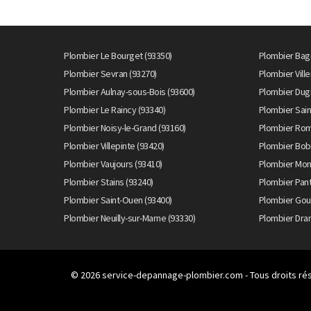
Plombier Le Bourget (93350)
Plombier Bagn
Plombier Sevran (93270)
Plombier Vil
Plombier Aulnay-sous-Bois (93600)
Plombier Dug
Plombier Le Raincy (93340)
Plombier Sain
Plombier Noisy-le-Grand (93160)
Plombier Roma
Plombier Villepinte (93420)
Plombier Bob
Plombier Vaujours (93410)
Plombier Mon
Plombier Stains (93240)
Plombier Pant
Plombier Saint-Ouen (93400)
Plombier Gou
Plombier Neuilly-sur-Marne (93330)
Plombier Dran
© 2026
service-depannage-plombier.com
- Tous droits ré