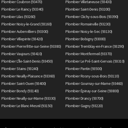
Plombier Coubron (93470)
Plombier Villetaneuse (93430)
Plombier Le Raincy (93340)
Plombier Saint-Denis (93200)
Plombier Lilas (93260)
Plombier Clichy-sous-Bois (93390)
Plombier Noisy-le-Grand (93160)
Plombier Romainville (93230)
Plombier Aubervilliers (93300)
Plombier Noisy-le-Sec (93130)
Plombier Villepinte (93420)
Plombier Bobigny (93000)
Plombier Pierrefitte-sur-Seine (93380)
Plombier Tremblay-en-France (93290)
Plombier Vaujours (93410)
Plombier Montfermeil (93370)
Plombier L'Île-Saint-Denis (93450)
Plombier Le Pré-Saint-Gervais (93310)
Plombier Stains (93240)
Plombier Pantin (93500)
Plombier Neuilly-Plaisance (93360)
Plombier Rosny-sous-Bois (93110)
Plombier Saint-Ouen (93400)
Plombier Gournay-sur-Marne (93460)
Plombier Bondy (93140)
Plombier Épinay-sur-Seine (93800)
Plombier Neuilly-sur-Marne (93330)
Plombier Drancy (93700)
Plombier Le Blanc-Mesnil (93150)
Plombier Gagny (93220)