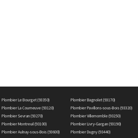
Plombier Le Bourget (93350)
Plombier Bagnolet (93170)
Plombier La Courneuve (93120)
Plombier Pavillons-sous-Bois (93320)
Plombier Sevran (93270)
Plombier Villemomble (93250)
Plombier Montreuil (93100)
Plombier Livry-Gargan (93190)
Plombier Aulnay-sous-Bois (93600)
Plombier Dugny (93440)