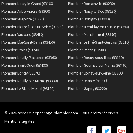
Plombier Noisy-le-Grand (93160)
Plombier Romainville (93230)
Plombier Aubervilliers (93300)
Plombier Noisy-le-Sec (93130)
Plombier Villepinte (93420)
Plombier Bobigny (93000)
Plombier Pierrefitte-sur-Seine (93380)
Plombier Tremblay-en-France (93290)
Plombier Vaujours (93410)
Plombier Montfermeil (93370)
Plombier L'Île-Saint-Denis (93450)
Plombier Le Pré-Saint-Gervais (93310)
Plombier Stains (93240)
Plombier Pantin (93500)
Plombier Neuilly-Plaisance (93360)
Plombier Rosny-sous-Bois (93110)
Plombier Saint-Ouen (93400)
Plombier Gournay-sur-Marne (93460)
Plombier Bondy (93140)
Plombier Épinay-sur-Seine (93800)
Plombier Neuilly-sur-Marne (93330)
Plombier Drancy (93700)
Plombier Le Blanc-Mesnil (93150)
Plombier Gagny (93220)
© 2026
service-depannage-plombier.com
- Tous droits réservés -
Mentions légales